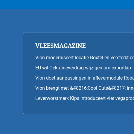
VLEESMAGAZINE
Vion moderniseert locatie Boxtel en versterkt co
EU wil Oekraïneverdrag wijzigen om exportkip
Vion doet aanpassingen in aflevermodule Rob
Vion brengt met &#8216;Cool Cuts&#8217; innov
Leverworstmerk Kips introduceert vier vegaprod