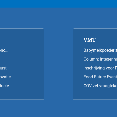
VMT
nc...
Babymelkpoeder z
Column: Integer h
uust
Inschrijving voor
atie ...
Food Future Event:
ucte...
COV zet vraagteke