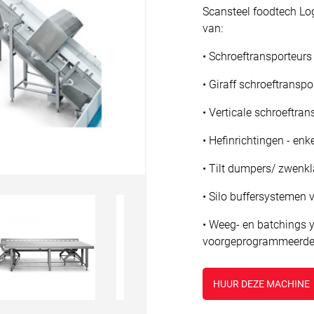
Scansteel foodtech Lo
van:
• Schroeftransporteurs 
• Giraff schroeftranspo
• Verticale schroeftra
• Hefinrichtingen - en
• Tilt dumpers/ zwenkl
• Silo buffersystemen 
• Weeg- en batchings 
voorgeprogrammeerde 
HUUR DEZE MACHINE