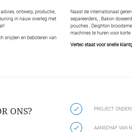
advies, ontwerp, productie,
Naast de internationaal ger
steuning in nauw overleg met
separeerders, , Bakon doseerd
al!
pouches , Deighton broodsmee
machines te huren voor korte 
ch snijden en beboteren van
Vertec staat voor snelle klan
OR ONS?
PROJECT ONDERS
AANSCHAF VAN N